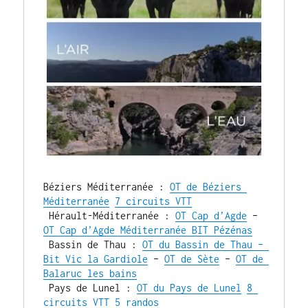
Béziers Méditerranée : 
OT de Béziers 
Méditerranée
7 circuits VTT
 Hérault-Méditerranée : 
OT Cap d’Agde
 – 
OT Cap d’Agde Méditerranée BIT Pézénas
 Bassin de Thau : 
OT du Bassin de Thau – 
Bit Vic la Gardiole
 – 
OT de Sète
 – 
OT de 
Balaruc les bains
 Pays de Lunel : 
OT du Pays de Lunel
8 
circuits VTT 5 randos