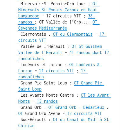
 Minervois-St Ponais-Orb Jaur : 
OT 
Minervois St Ponais Caroux en Haut 
Languedoc
 – 17 circuits VTT ; 
38 
randos 
; OT Vallée de l’Orb...: 
OT 
Cévennes Méditerranée
 Clermontais : 
OT du Clermontais
 - 
17 
circuits VTT
 Vallée de l’Hérault : 
OT St Guilhem 
Vallée de l’Hérault
 – 
41 randos
dont 12 
randofiches
 Lodévois et Larzac : 
OT Lodévois & 
Larzac
 – 
21 circuits VTT
 ; 
13 
randofiches
 Grand Pic Saint Loup : 
OT Grand Pic 
Saint Loup
 Les Avants-Monts-Centre : 
OT les Avant-
Monts
 – 
13 randos
 Grand Orb : 
OT Grand Orb - Bédarieux
 : 
OT
 Grand Orb Avène – 
12 circuits VTT
 Sud-Hérault : 
OT du Canal du Midi à St 
Chinian