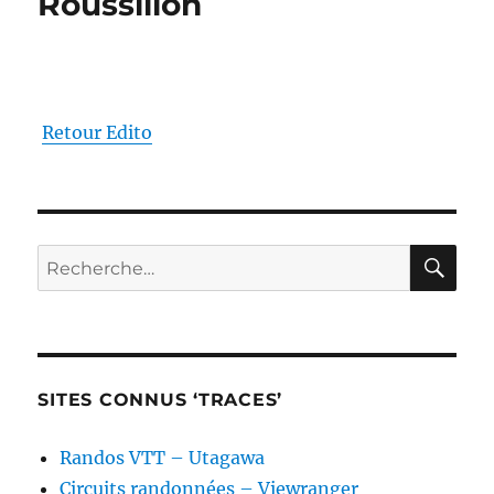
Roussillon
Retour Edito
RE
Recherche
pour :
SITES CONNUS ‘TRACES’
Randos VTT – Utagawa
Circuits randonnées – Viewranger